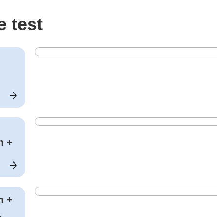
e test
m +
m +