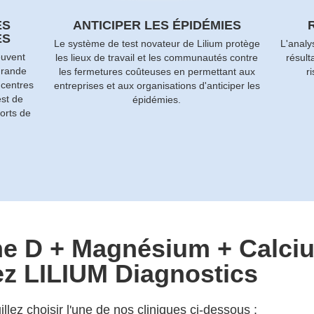
ES
ANTICIPER LES ÉPIDÉMIES
ES
Le système de test novateur de Lilium protège
L'analy
euvent
les lieux de travail et les communautés contre
résult
grande
les fermetures coûteuses en permettant aux
r
 centres
entreprises et aux organisations d'anticiper les
est de
épidémies.
orts de
ne D + Magnésium + Calci
ez LILIUM Diagnostics
lez choisir l'une de nos cliniques ci-dessous :