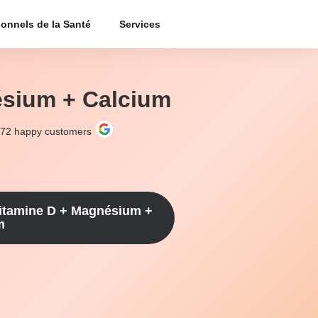
ionnels de la Santé
Services
ésium + Calcium
272
happy customers
itamine D + Magnésium +
m