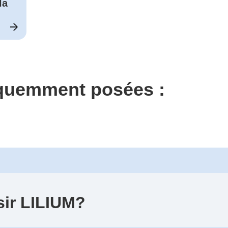
la
équemment posées :
sir LILIUM?