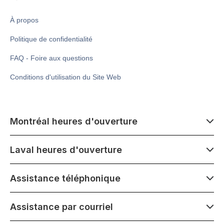
À propos
Politique de confidentialité
FAQ - Foire aux questions
Conditions d'utilisation du Site Web
Montréal heures d'ouverture
7 h 00 - 14 h 00
Laval heures d'ouverture
Lundi - Samedi
Fermé le mercredi 1er juillet
7 h 00 - 15 h 00
Assistance téléphonique
1500 Atwater ave,
Lundi - Samedi
Montréal, QC H3Z 1X5
Fermé le mercredi 1er juillet
7 h 00 - 15 h 00
Assistance par courriel
275 Boulevard Armand-Frappier,
Lundi - Samedi
Laval, QC H7V 4A7