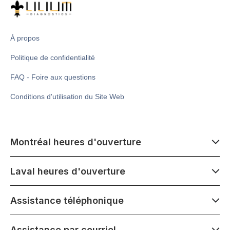
À propos
Politique de confidentialité
FAQ - Foire aux questions
Conditions d'utilisation du Site Web
Montréal heures d'ouverture
7 h 00 - 14 h 00
Laval heures d'ouverture
Lundi - Samedi
Fermé le mercredi 1er juillet
7 h 00 - 15 h 00
Assistance téléphonique
1500 Atwater ave,
Lundi - Samedi
Montréal, QC H3Z 1X5
Fermé le mercredi 1er juillet
7 h 00 - 15 h 00
Assistance par courriel
275 Boulevard Armand-Frappier,
Lundi - Samedi