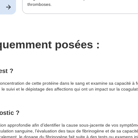
thromboses.
équemment posées :
est ?
oncentration de cette protéine dans le sang et examine sa capacité à fo
 le suivi et le dépistage des affections qui ont un impact sur la coagula
ostic ?
tion approfondie afin d'identifier la cause sous-jacente de vos symptô
ulation sanguine, l'évaluation des taux de fibrinogène et de sa capacité 
lement, le dosage du fibrinogène fait suite à des tests ou examens init