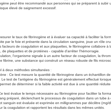
inogène peut être recommandé aux personnes qui se préparent à subir un
risque élevé de saignement excessif.
esurer le taux de fibrinogène et à évaluer sa capacité à faciliter la for
te par le foie et présente dans la circulation sanguine, joue un rôle cr
 facteurs de coagulation et aux plaquettes, le fibrinogène collabore à la
 de plaquettes et de protéines - capable d'arrêter l'hémorragie.
ation, l'organisme signale à un autre facteur de coagulation, la thromb
de fibrine, une substance qui construit un réseau robuste de fils microsco
el à deux méthodes simultanées :
nogène : Ce test mesure la quantité de fibrinogène dans un échantillon
 Le test de l'antigène du fibrinogène est généralement effectué lorsque l
permet de déterminer si la faible activité est due à une quantité réduit
 Ce test évalue le temps nécessaire au fibrinogène pour faciliter la forma
sang préparé, déclenchant le processus de coagulation dans un tube à e
llot sanguin est évaluée et exprimée en milligrammes par décilitre (mg/d
ur la coagulation et rapportent les résultats dans les mêmes unités.