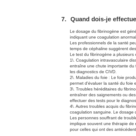
Quand dois-je effectue
Le dosage du fibrinogène est géné
indiquant une coagulation anormal
Les professionnels de la santé pe
temps de céphaline suggèrent de
Le test du fibrinogène a plusieurs 
1\. Coagulation intravasculaire di
entraîne une chute importante du 
les diagnostics de CIVD.
2\. Maladies du foie : Le foie prod
permet d'évaluer la santé du foie e
3\. Troubles héréditaires du fibrin
entraîner des saignements ou des 
effectuer des tests pour le diagnost
4\. Autres troubles acquis du fib
coagulation sanguine. Le dosage d
Les personnes souffrant de trouble
implique souvent une thérapie de 
pour celles qui ont des antécéden