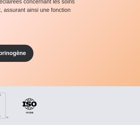
éclairées concernant les soins
t, assurant ainsi une fonction
brinogène