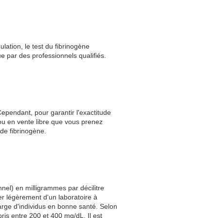
lation, le test du fibrinogène
e par des professionnels qualifiés.
ependant, pour garantir l'exactitude
ou en vente libre que vous prenez
 de fibrinogène.
nnel) en milligrammes par décilitre
er légèrement d'un laboratoire à
large d'individus en bonne santé. Selon
ris entre 200 et 400 mg/dL. Il est