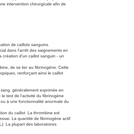
e intervention chirurgicale afin de
mation de caillots sanguins.
ucial dans l'arrêt des saignements en
 création d'un caillot sanguin - un
ine, de se lier au fibrinogène. Cette
piques, renforçant ainsi le caillot
 de sang, généralement exprimée en
e test de l'activité du fibrinogène
e ou à une fonctionnalité anormale du
tion du caillot. La thrombine est
ssai. La quantité de fibrinogène actif
L). La plupart des laboratoires