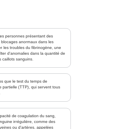
 les personnes présentant des
s blocages anormaux dans les
er les troubles du fibrinogène, une
lter d'anomalies dans la quantité de
 caillots sanguins.
s que le test du temps de
 partielle (TTP), qui servent tous
.
apacité de coagulation du sang,
sanguine irrégulière, comme des
veines ou d'artères, appelées