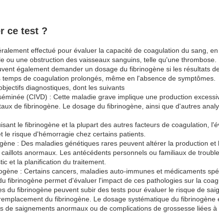
r ce test ?
ralement effectué pour évaluer la capacité de coagulation du sang, en 
e ou une obstruction des vaisseaux sanguins, telle qu'une thrombose.
uvent également demander un dosage du fibrinogène si les résultats d
s temps de coagulation prolongés, même en l'absence de symptômes.
objectifs diagnostiques, dont les suivants
sséminée (CIVD) : Cette maladie grave implique une production excessiv
taux de fibrinogène. Le dosage du fibrinogène, ainsi que d'autres ana
uisant le fibrinogène et la plupart des autres facteurs de coagulation, l'
t le risque d'hémorragie chez certains patients.
ogène : Des maladies génétiques rares peuvent altérer la production et l
caillots anormaux. Les antécédents personnels ou familiaux de troubles
ic et la planification du traitement.
rinogène : Certains cancers, maladies auto-immunes et médicaments spéc
u fibrinogène permet d'évaluer l'impact de ces pathologies sur la coag
s du fibrinogène peuvent subir des tests pour évaluer le risque de saig
remplacement du fibrinogène. Le dosage systématique du fibrinogène e
ts de saignements anormaux ou de complications de grossesse liées à 