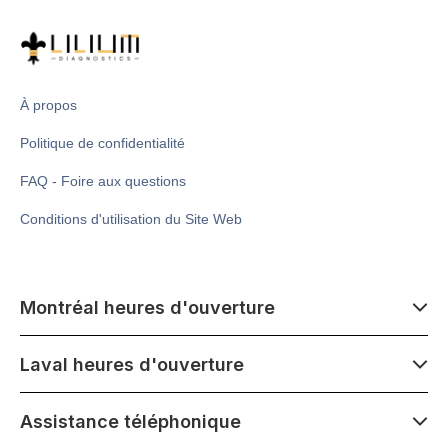
À propos
Politique de confidentialité
FAQ - Foire aux questions
Conditions d'utilisation du Site Web
Montréal heures d'ouverture
7 h 00 - 14 h 00
Laval heures d'ouverture
Lundi - Samedi
Fermé le mercredi 1er juillet
7 h 00 - 15 h 00
Assistance téléphonique
1500 Atwater ave,
Lundi - Samedi
Montréal, QC H3Z 1X5
Fermé le mercredi 1er juillet