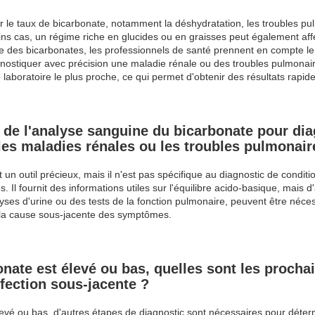
er le taux de bicarbonate, notamment la déshydratation, les troubles pu
s cas, un régime riche en glucides ou en graisses peut également affec
ge des bicarbonates, les professionnels de santé prennent en compte le t
nostiquer avec précision une maladie rénale ou des troubles pulmonair
laboratoire le plus proche, ce qui permet d'obtenir des résultats rapide
n de l'analyse sanguine du bicarbonate pour di
 les maladies rénales ou les troubles pulmonair
un outil précieux, mais il n'est pas spécifique au diagnostic de conditio
. Il fournit des informations utiles sur l'équilibre acido-basique, mais d
ses d'urine ou des tests de la fonction pulmonaire, peuvent être néces
er la cause sous-jacente des symptômes.
nate est élevé ou bas, quelles sont les procha
ffection sous-jacente ?
evé ou bas, d'autres étapes de diagnostic sont nécessaires pour détermin