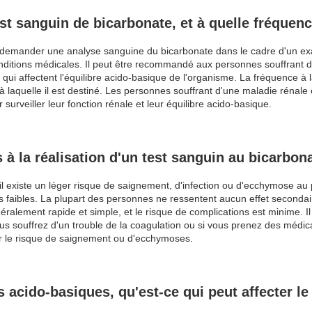
est sanguin de bicarbonate, et à quelle fréquen
t demander une analyse sanguine du bicarbonate dans le cadre d'un e
onditions médicales. Il peut être recommandé aux personnes souffrant d
qui affectent l'équilibre acido-basique de l'organisme. La fréquence à 
e à laquelle il est destiné. Les personnes souffrant d'une maladie rénal
surveiller leur fonction rénale et leur équilibre acido-basique.
és à la réalisation d'un test sanguin au bicarbon
existe un léger risque de saignement, d'infection ou d'ecchymose au poin
s faibles. La plupart des personnes ne ressentent aucun effet seconda
ralement rapide et simple, et le risque de complications est minime. Il
ous souffrez d'un trouble de la coagulation ou si vous prenez des médic
r le risque de saignement ou d'ecchymoses.
s acido-basiques, qu'est-ce qui peut affecter l