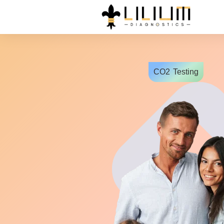
CO2
Testing