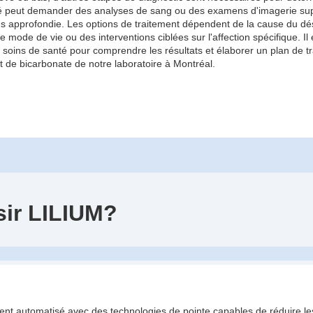
nté peut demander des analyses de sang ou des examens d'imagerie su
us approfondie. Les options de traitement dépendent de la cause du dés
e de vie ou des interventions ciblées sur l'affection spécifique. Il es
e soins de santé pour comprendre les résultats et élaborer un plan de 
st de bicarbonate de notre laboratoire à Montréal.
sir LILIUM?
ment automatisé avec des technologies de pointe capables de réduire le