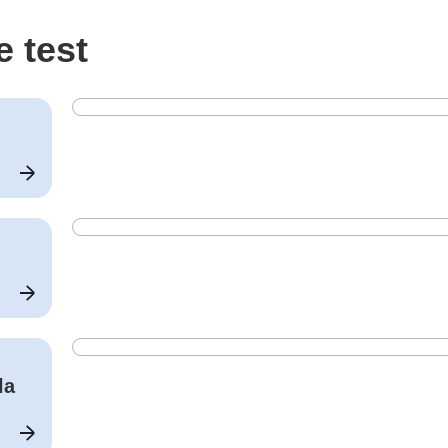
e test
la