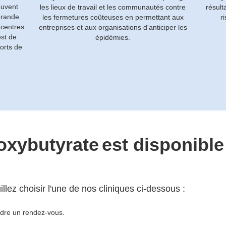
euvent
les lieux de travail et les communautés contre
résult
grande
les fermetures coûteuses en permettant aux
r
 centres
entreprises et aux organisations d'anticiper les
est de
épidémies.
orts de
oxybutyrate
est disponibl
lez choisir l'une de nos cliniques ci-dessous :
ndre un rendez-vous.