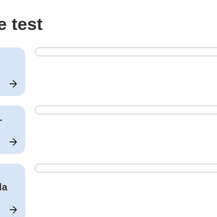
e test
-
la