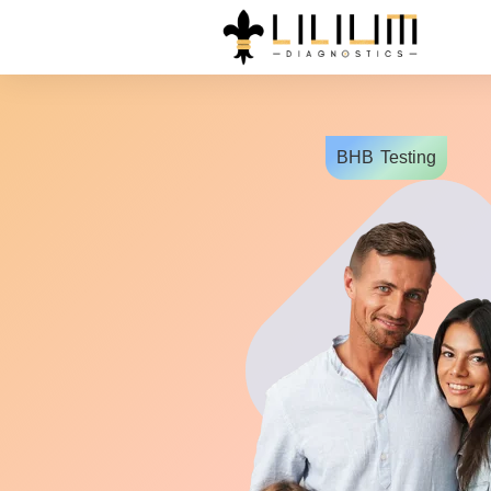
BHB
Testing