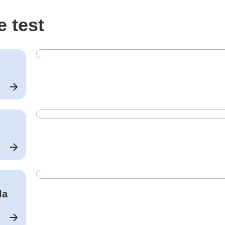
e test
la