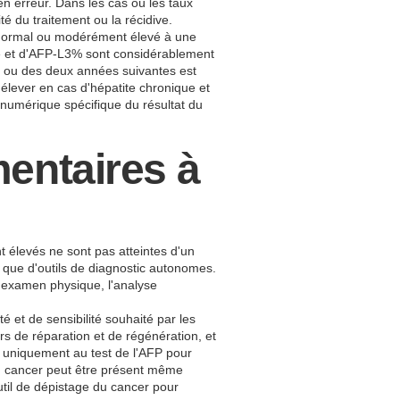
n erreur. Dans les cas où les taux
ité du traitement ou la récidive.
u normal ou modérément élevé à une
ale et d'AFP-L3% sont considérablement
ée ou des deux années suivantes est
'élever en cas d'hépatite chronique et
r numérique spécifique du résultat du
mentaires à
t élevés ne sont pas atteintes d'un
 que d'outils de diagnostic autonomes.
l'examen physique, l'analyse
é et de sensibilité souhaité par les
s de réparation et de régénération, et
er uniquement au test de l'AFP pour
'un cancer peut être présent même
util de dépistage du cancer pour