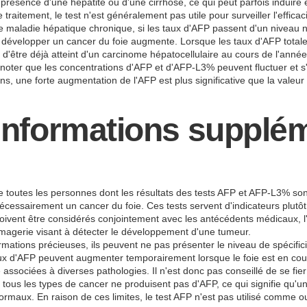
ésence d'une hépatite ou d'une cirrhose, ce qui peut parfois induire e
traitement, le test n'est généralement pas utile pour surveiller l'efficac
ne maladie hépatique chronique, si les taux d'AFP passent d'un nivea
e de développer un cancer du foie augmente. Lorsque les taux d'AFP tot
 d'être déjà atteint d'un carcinome hépatocellulaire au cours de l'ann
de noter que les concentrations d'AFP et d'AFP-L3% peuvent fluctuer et s
ons, une forte augmentation de l'AFP est plus significative que la valeu
s informations supplé
 toutes les personnes dont les résultats des tests AFP et AFP-L3% son
cessairement un cancer du foie. Ces tests servent d'indicateurs plutôt
 doivent être considérés conjointement avec les antécédents médicaux, 
'imagerie visant à détecter le développement d'une tumeur.
rmations précieuses, ils peuvent ne pas présenter le niveau de spécificit
aux d'AFP peuvent augmenter temporairement lorsque le foie est en cour
 associées à diverses pathologies. Il n'est donc pas conseillé de se fi
 tous les types de cancer ne produisent pas d'AFP, ce qui signifie qu
rmaux. En raison de ces limites, le test AFP n'est pas utilisé comme o