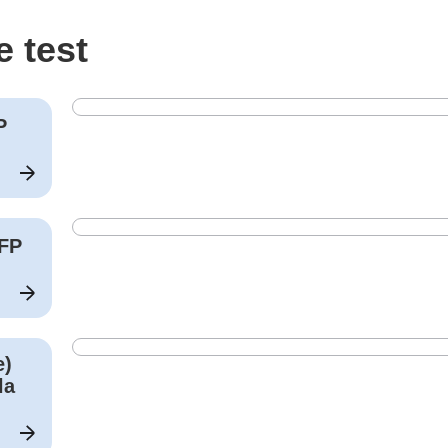
e test
P
FP
e)
la