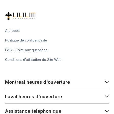
À propos
Politique de confidentialité
FAQ - Foire aux questions
Conditions d'utilisation du Site Web
Montréal heures d'ouverture
7 h 00 - 14 h 00
Laval heures d'ouverture
Lundi - Samedi
Fermé le mercredi 1er juillet
7 h 00 - 15 h 00
Assistance téléphonique
1500 Atwater ave,
Lundi - Samedi